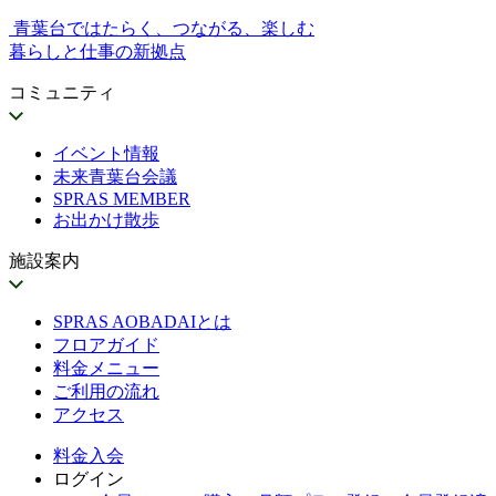
青葉台ではたらく、つながる、楽しむ
暮らしと仕事の新拠点
コミュニティ
イベント情報
未来青葉台会議
SPRAS MEMBER
お出かけ散歩
施設案内
SPRAS AOBADAIとは
フロアガイド
料金メニュー
ご利用の流れ
アクセス
料金
入会
ログイン