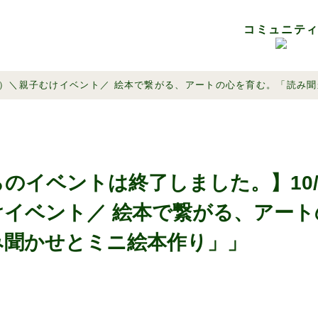
コミュニテ
会員メニュー購入・月額プラン登録（会員登録済みの方限定）
は
報
フロアガイド
未来青葉台会議
料金メニュー
SPRAS MEMBER
ご利用
※外部サイトへリンク
（土）＼親子むけイベント／ 絵本で繋がる、アートの心を育む。「読み
のイベントは終了しました。】10/
けイベント／ 絵本で繋がる、アート
み聞かせとミニ絵本作り」」