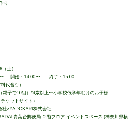
本作り
16（土）
5〜 開始：14:00〜 終了：15:00
材料代含む）
（親子で10組）*
4歳以上〜小学校低学年むけの
お子様
x（チケットサイト）
社×YADOKARI株式会社
OBADAI 青葉台郵便局 ２階フロア イベントスペース (神奈川