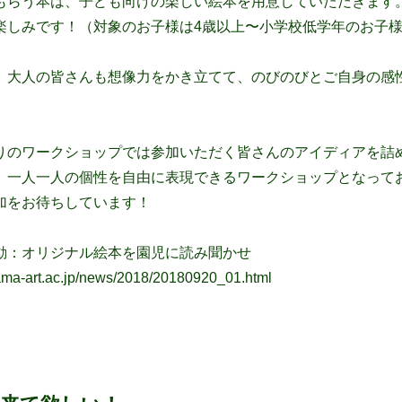
もらう本は、子ども向けの楽しい絵本を用意していただきます
楽しみです！（対象のお子様は
4歳以上〜小学校低学年の
お子
、大人の皆さんも想像力をかき立てて、のびのびとご自身の感
りのワークショップでは参加いただく皆さんのアイディアを詰
。
一人一人の個性を自由に表現できるワークショップとなって
加をお待ちしています！
動：
オリジナル絵本を園児に読み聞かせ
ama-art.ac.jp/news/2018/20180920_01.html