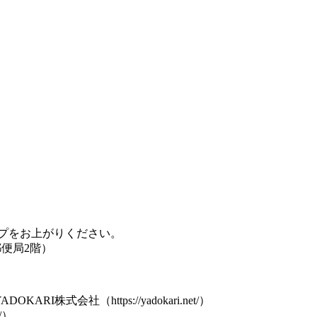
 18:00〜19:00 【参加費
順） 【場所】コミュ
プをお上がりください。
郵便局2階）
ADOKARI株式会社（https://yadokari.net/）
m/）