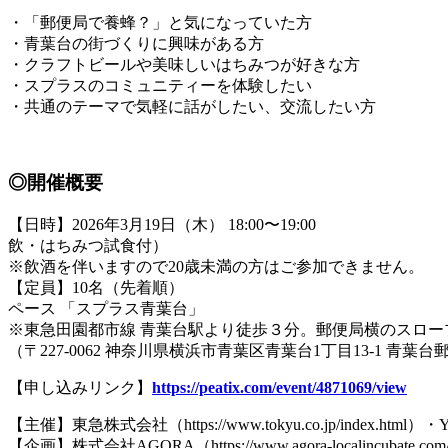
・「郵便局で養蜂？」と気になっていた方
・青葉台の街づくりに興味がある方
・クラフトビールや美味しいはちみつが好きな方
・スプラスのコミュニティーを体験したい
・共通のテーマで気軽に話がしたい、交流したい方
◎開催概要
【日時】2026年3月19日（木）
飲・はちみつ試食付）
※飲酒を伴いますので20歳未満の方はご参加できません。
【定員】10名（先着
ペース 「スプラス青葉台」
※東急田園都市線 青葉台駅より徒歩３分。郵便局横のスロー
（〒227-0062 神奈川県横浜市青葉区青葉台1丁目13-1 青葉台
【申し込みリンク】
https://peatix.com/event/4871069/view
【主催】東急株式会社（https://www.tokyu.co.jp/index.html）・Y
【企画】株式会社AGORA（https://www.agora-localincubate.co