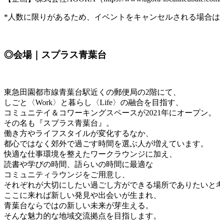
*人数に限りがあるため、イベントをキャンセルされる場合は必
◎会場｜スプラス青葉台
東急田園都市線青葉台駅近くの郵便局の2階にて、
しごと〈Work〉と暮らし〈Life〉の融合を目指す、
コミュニテイ＆コワーキングスペースが2021年にオープン。
その名も『スプラス青葉台』。
働き方やライフスタイルが変化するなか、
都心ではなく郊外で過ごす時間を選ぶ人が増えています。
快適な仕事環境を整えたワークラウンジに加え、
読書や学びの時間、語らいの時間に最適な
コミュニティラウンジをご用意し、
それぞれが大切にしたい過ごし方ができる場所でありたいと
ここに来れば新しい発見や出会いが生まれ、
青葉台ならではの新しい未来が芽生える。
そんな魅力的な地域交流拠点を目指します。