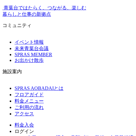
青葉台ではたらく、つながる、楽しむ
暮らしと仕事の新拠点
コミュニティ
イベント情報
未来青葉台会議
SPRAS MEMBER
お出かけ散歩
施設案内
SPRAS AOBADAIとは
フロアガイド
料金メニュー
ご利用の流れ
アクセス
料金
入会
ログイン