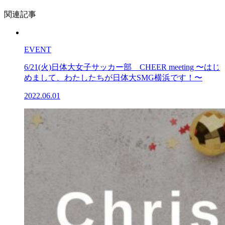
関連記事
EVENT
6/21(火)日体大女子サッカー部 CHEER meeting 〜はじ
めまして、わたしたちが日体大SMG横浜です！〜
2022.06.01