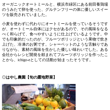
オーガニックオートミールと、横浜市緑区にある前田養鶏場
のうみたて卵を使った、グルテンフリーの体に優しいスイー
ツを販売されていました。
小麦を使わずに代わりにオートミールを使っているそうです
が、オートミール自体にはクセがあるので、その風味をなる
べく和らげて、食べやすいように仕上げているようです。中
でも印象的だったのが、フルーツポリッジという果物で炊き
上げた、冷凍のお粥です。シャーベットのような舌触りであ
りながら、素材の風味を生かした優しい味わいでした。ある
会社からレシピ開発を頼まれてフルーツポリッジを作ったこ
とから、ichigo-eとしての活動が始まったそうです。
◎
はやし農園【旬の露地野菜】