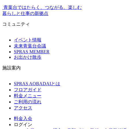
青葉台ではたらく、つながる、楽しむ
暮らしと仕事の新拠点
コミュニティ
イベント情報
未来青葉台会議
SPRAS MEMBER
お出かけ散歩
施設案内
SPRAS AOBADAIとは
フロアガイド
料金メニュー
ご利用の流れ
アクセス
料金
入会
ログイン