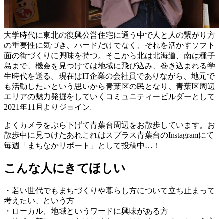
大学時代に東北の復興公営住宅に通う中で人と人の繋がり方
の重要性に気づき、ハードだけでなく、それを活かすソフト
面の街づくりに興味を持つ。そこから北は北海道、南は種子
島まで、機会を見つけては地域に飛び込み、巻き込まれる学
生時代を送る。現在はIT企業の会社員でありながら、地元で
も活動したいという思いから青葉区の民となり、青葉区周辺
エリアの魅力発掘をしていくコミュニティービルダーとして
2021年11月よりジョイン。
よくカメラをぶら下げて青葉台周辺をお散歩しています。お
散歩中に見つけたあれこれはスプラス青葉台のInstagramにて
毎週「まちなかリポート」として投稿中…！
こんな人にきてほしい
・若い世代でもまちづくりや暮らし方について立ち止まって
考えたい、という方
・ローカル、地域というワードに興味がある方