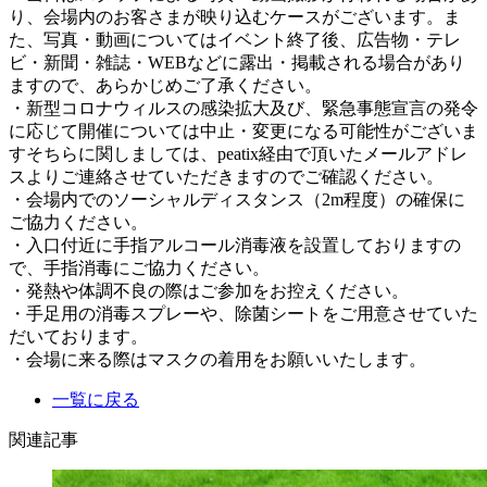
り、会場内のお客さまが映り込むケースがございます。ま
た、写真・動画についてはイベント終了後、広告物・テレ
ビ・新聞・雑誌・WEBなどに露出・掲載される場合があり
ますので、あらかじめご了承ください。
・新型コロナウィルスの感染拡大及び、緊急事態宣言の発令
に応じて開催については中止・変更になる可能性がございま
すそちらに関しましては、peatix経由で頂いたメールアドレ
スよりご連絡させていただきますのでご確認ください。
・会場内でのソーシャルディスタンス（2m程度）の確保に
ご協力ください。
・入口付近に手指アルコール消毒液を設置しておりますの
で、手指消毒にご協力ください。
・発熱や体調不良の際はご参加をお控えください。
・手足用の消毒スプレーや、除菌シートをご用意させていた
だいております。
・会場に来る際はマスクの着用をお願いいたします。
一覧に戻る
関連記事