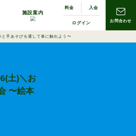
料金
入会
ィ
施設案内
お問合わせ
ログイン
の流れ
お出かけ散歩
アクセス
絵本と手あそびを通して春に触れよう〜
(土)＼お
会 〜絵本