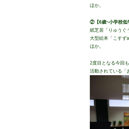
ほか。
②【6歳~小学校低学
紙芝居「りゅうぐ
大型絵本「こすず
ほか。
2度目となる今回
活動されている「