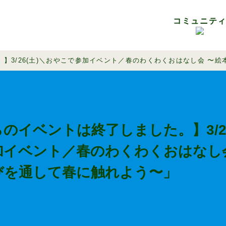
コミュニテ
会員メニュー購入・月額プラン登録（会員登録済みの方限定）
は
報
フロアガイド
未来青葉台会議
料金メニュー
SPRAS MEMBER
ご利用
※外部サイトへリンク
】3/26(土)＼おやこで参加イベント／春のわくわくおはなし会 〜
のイベントは終了しました。】3/26
加イベント／春のわくわくおはなし
びを通して春に触れよう〜」